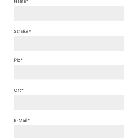
Name*
Straße*
Plz*
Ort*
E-Mail*