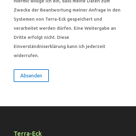
Hiermit willige ich ein, dass meine Daten zum
Zwecke der Beantwortung meiner Anfrage in den
Systemen von Terra-Eck gespeichert und
verarbeitet werden dürfen. Eine Weitergabe an
Dritte erfolgt nicht. Diese
Einverständniserklärung kann ich jederzeit
widerrufen.
A
l
t
e
r
n
Terra-Eck