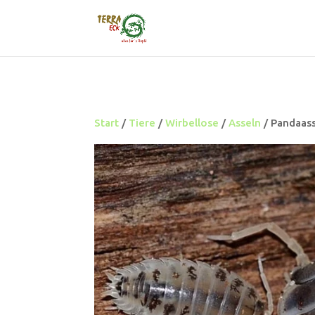
Start
/
Tiere
/
Wirbellose
/
Asseln
/ Pandaasse