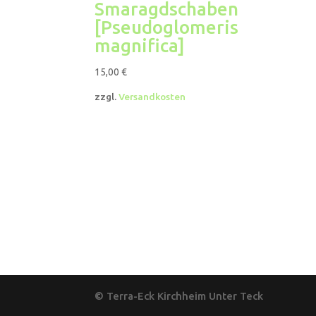
Smaragdschaben
[Pseudoglomeris
magnifica]
15,00
€
zzgl.
Versandkosten
© Terra-Eck Kirchheim Unter Teck