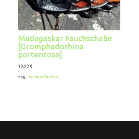
Madagaskar Fauchschabe
[Gromphadorhina
portentosa]
19,99
€
zzgl.
Versandkosten