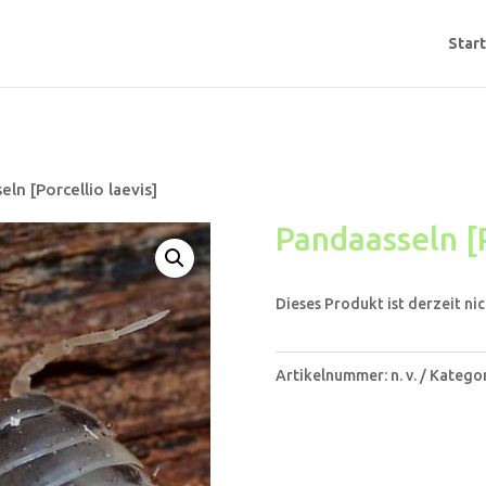
Start
ln [Porcellio laevis]
Pandaasseln [P
Dieses Produkt ist derzeit nic
A
l
Artikelnummer:
n. v.
Kategor
t
e
r