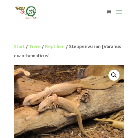
Start
/
Tiere
/
Reptilien
/ Steppenwaran [Varanus
exanthematicus]