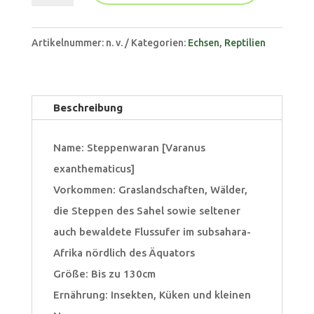
A
exanthematicus]
l
Menge
Artikelnummer:
n. v.
Kategorien:
Echsen
,
Reptilien
t
e
r
Beschreibung
n
a
Name: Steppenwaran [Varanus
t
exanthematicus]
i
Vorkommen: Graslandschaften, Wälder,
v
die Steppen des Sahel sowie seltener
e
auch bewaldete Flussufer im subsahara-
:
Afrika nördlich des Äquators
Größe: Bis zu 130cm
Ernährung: Insekten, Küken und kleinen