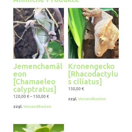
Jemenchamäl
Kronengecko
eon
[Rhacodactylu
[Chamaeleo
s ciliatus]
calyptratus]
150,00
€
120,00
€
–
150,00
€
zzgl.
Versandkosten
zzgl.
Versandkosten