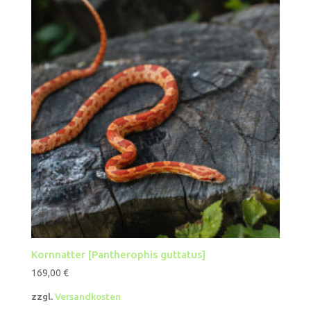
Kornnatter [Pantherophis guttatus]
169,00
€
zzgl.
Versandkosten