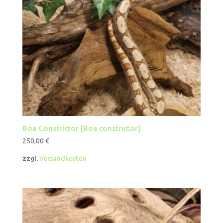
Boa Constrictor [Boa constrictor]
250,00
€
zzgl.
Versandkosten