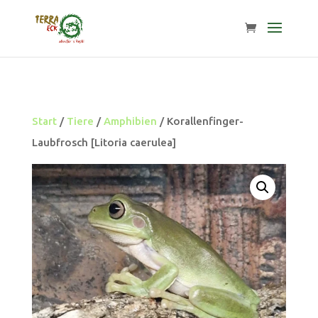
Start
/
Tiere
/
Amphibien
/ Korallenfinger-
Laubfrosch [Litoria caerulea]