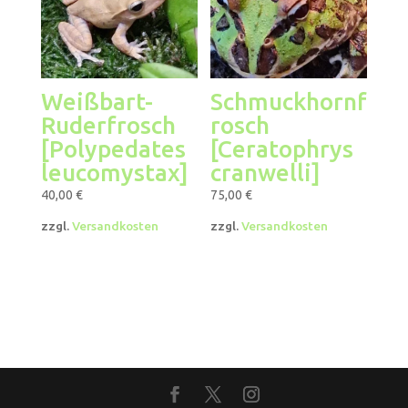
Weißbart-
Schmuckhornf
Ruderfrosch
rosch
[Polypedates
[Ceratophrys
leucomystax]
cranwelli]
40,00
€
75,00
€
zzgl.
Versandkosten
zzgl.
Versandkosten