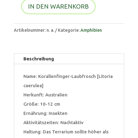
IN DEN WARENKORB
Korallenfinger-
A
Laubfrosch
l
[Litoria
Artikelnummer:
n. a.
Kategorie:
Amphibien
t
caerulea]
e
Menge
r
Beschreibung
n
a
Name: Korallenfinger-Laubfrosch [Litoria
t
caerulea]
i
Herkunft: Australien
v
Größe: 10-12 cm
e
Ernährung: Insekten
:
Aktivitätszeiten: Nachtaktiv
Haltung: Das Terrarium sollte höher als