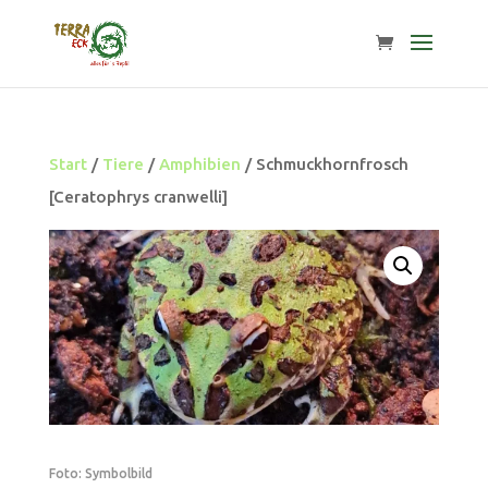
Start
/
Tiere
/
Amphibien
/ Schmuckhornfrosch
[Ceratophrys cranwelli]
Foto: Symbolbild