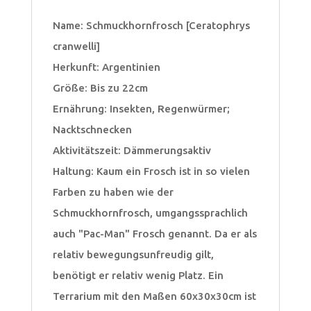
a
Name: Schmuckhornfrosch [Ceratophrys
t
cranwelli]
i
Herkunft: Argentinien
v
Größe: Bis zu 22cm
e
Ernährung: Insekten, Regenwürmer;
:
Nacktschnecken
Aktivitätszeit: Dämmerungsaktiv
Haltung: Kaum ein Frosch ist in so vielen
Farben zu haben wie der
Schmuckhornfrosch, umgangssprachlich
auch "Pac-Man" Frosch genannt. Da er als
relativ bewegungsunfreudig gilt,
benötigt er relativ wenig Platz. Ein
Terrarium mit den Maßen 60x30x30cm ist