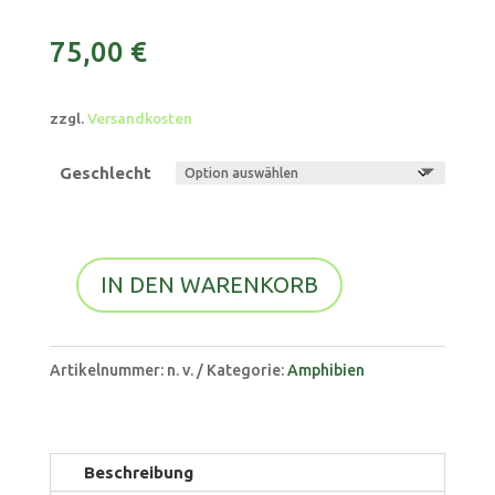
75,00
€
zzgl.
Versandkosten
Geschlecht
IN DEN WARENKORB
Schmuckhornfrosch
A
[Ceratophrys
l
cranwelli]
Artikelnummer:
n. v.
Kategorie:
Amphibien
t
Menge
e
r
Beschreibung
n